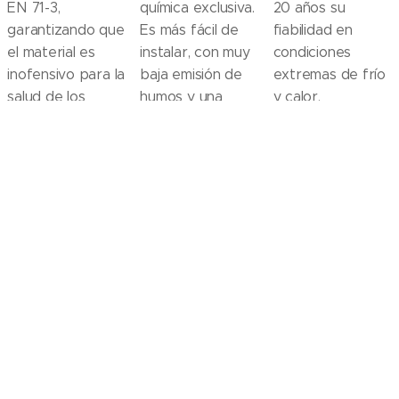
EN 71-3,
química exclusiva.
20 años su
garantizando que
Es más fácil de
fiabilidad en
el material es
instalar, con muy
condiciones
inofensivo para la
baja emisión de
extremas de frío
salud de los
humos y una
y calor.
instaladores y de
excelente
Solo instaladores
los bañistas.
estabilidad
homologados por
dimensional.
la marca pueden
Resultados
instalar el material.
espectaculares.
dobach.com
ALGUNAS